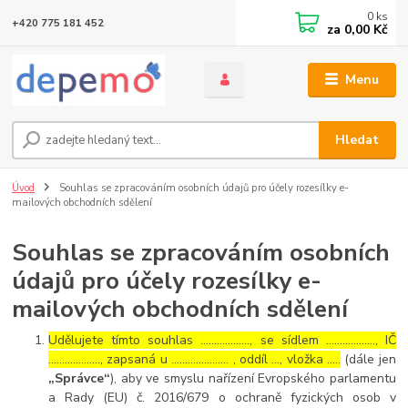
0
ks
+420 775 181 452
za
0,00 Kč
Menu
Hledat
Úvod
Souhlas se zpracováním osobních údajů pro účely rozesílky e-
mailových obchodních sdělení
Souhlas se zpracováním osobních
údajů pro účely rozesílky e-
mailových obchodních sdělení
Udělujete tímto souhlas ……………..., se sídlem ………………, IČ
………………., zapsaná u ………………… , oddíl …, vložka …..
(dále jen
„Správce“
), aby ve smyslu nařízení Evropského parlamentu
a Rady (EU) č. 2016/679 o ochraně fyzických osob v