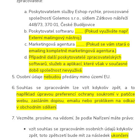
zpracovatelé:
Poskytovatelem služby Eshop-rychle, provozované
společností Golemos s.r.o., sídlem Zátkovo nábřeží
448/73, 370 01, České Budějovice
Poskytovatel softwaru
……… (Pokud využíváte např.
Externí mailingový nástroj.)
Marketingová agentura
……… (Pokud se vám stará o
emailing kompletně marketingová agentura.)
Případně další poskytovatelé zpracovatelských
softwarů, služeb a aplikací, které však v současné
době společnost nevyužívá.
Osobní údaje
nebudou
předány mimo území EU.
Souhlas se zpracováním lze vzít kdykoliv zpět, a to
například úpravou preferencí ochrany soukromí v patičce
webu, zasláním dopisu, emailu nebo proklikem na odkaz
v obchodním sdělení
.
Vezměte, prosíme, na vědomí, že podle Nařízení máte právo:
vzít souhlas se zpracováním osobních údajů kdykoliv
zpět, toto zpětvzetí bude mít za následek
ukončení