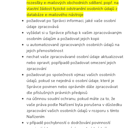
rozesílky e-mailových obchodních sdělení, popř. na
vlastní žádost fyzické odstranění osobních údajů z
databáze e-mailového nástroje
požadovat po Správci informaci, jaké vaše osobní
údaje zpracovává
vyžádat si u Správce přístup k vašim zpracovávaným
osobním údajům a požadovat jejich kopii
u automatizovaně zpracovaných osobních údajů na
jejich přenositelnost
nechat vaše zpracovávané osobní údaje aktualizovat
nebo opravit, popřípadě požadovat omezení jejich
zpracování
požadovat po společnosti výmaz vašich osobních
údajů, pokud se nejedná o osobní údaje, které je
Správce povinen nebo oprávněn dále zpracovávat
dle příslušných právních předpisů
na účinnou soudní ochranu, pokud máte za to, že
vaše práva podle Nařízení byla porušena v důsledku
zpracování vašich osobních údajů v rozporu s tímto
Nařízením
v případě pochybností o dodržování povinností