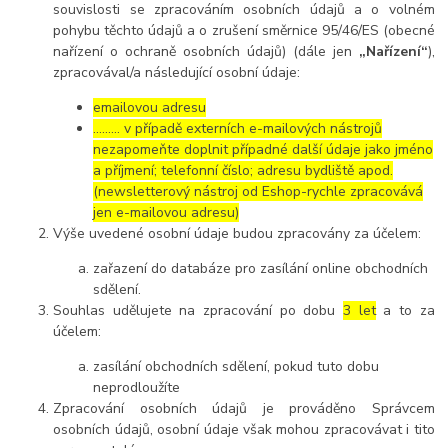
souvislosti se zpracováním osobních údajů a o volném
pohybu těchto údajů a o zrušení směrnice 95/46/ES (obecné
nařízení o ochraně osobních údajů) (dále jen
„Nařízení“
),
zpracovával/a následující osobní údaje:
emailovou adresu
……… v případě externích e-mailových nástrojů
nezapomeňte doplnit případné další údaje jako jméno
a příjmení; telefonní číslo; adresu bydliště apod.
(newsletterový nástroj od Eshop-rychle zpracovává
jen e-mailovou adresu)
Výše uvedené osobní údaje budou zpracovány za účelem:
zařazení do databáze pro zasílání online obchodních
sdělení.
Souhlas udělujete na zpracování po dobu
3 let
a to za
účelem:
zasílání obchodních sdělení, pokud tuto dobu
neprodloužíte
Zpracování osobních údajů je prováděno Správcem
osobních údajů, osobní údaje však mohou zpracovávat i tito