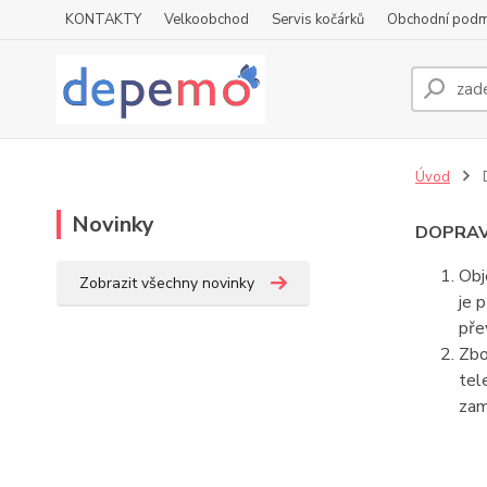
KONTAKTY
Velkoobchod
Servis kočárků
Obchodní podm
Úvod
Novinky
DOPRAV
Obj
Zobrazit všechny novinky
je 
pře
Zbo
tel
zam