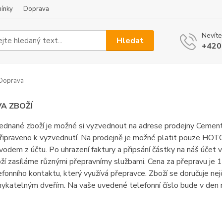
ínky
Doprava
Nevíte
Hledat
+420
Doprava
A ZBOŽÍ
ednané zboží je možné si vyzvednout na adrese prodejny Cement
připraveno k vyzvednutí. Na prodejně je možné platit pouze HO
vodem z účtu. Po uhrazení faktury a připsání částky na náš účet
ží zasíláme různými přepravnímy službami. Cena za přepravu je 1
efonního kontaktu, který využívá přepravce. Zboží se doručuje ne
ykatelným dveřím. Na vaše uvedené telefonní číslo bude v den 