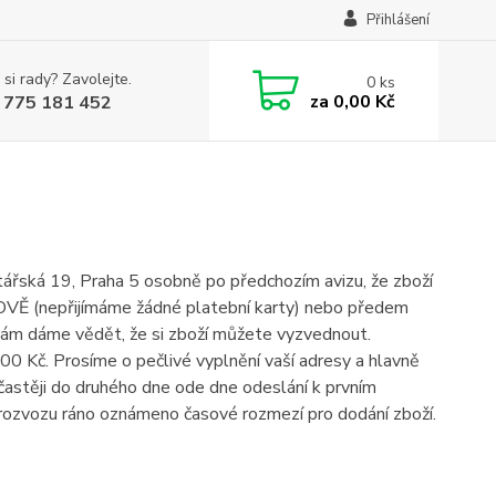
Přihlášení
 si rady? Zavolejte.
0
ks
za
0,00 Kč
 775 181 452
ářská 19, Praha 5 osobně po předchozím avizu, že zboží
TOVĚ (nepřijímáme žádné platební karty) nebo předem
 vám dáme vědět, že si zboží můžete vyzvednout.
00 Kč. Prosíme o pečlivé vyplnění vaší adresy a hlavně
jčastěji do druhého dne ode dne odeslání k prvním
rozvozu ráno oznámeno časové rozmezí pro dodání zboží.